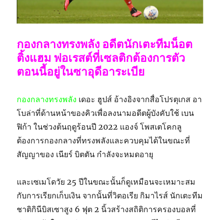
กองกลางทรงพลัง อดีตนักเตะทีมน็อต
ติ้งแฮม ฟอเรสต์ที่เซลติกต้องการตัว
ตอนนี้อยู่ในซาอุดีอาระเบีย
กองกลางทรงพลัง
เดอะ ฮูปส์ อ้างอิงจากสื่อโปรตุเกส อา
โบล่าที่ด้านหน้าของคิวเพื่อลงนามอดีตผู้บังคับใช้ เบน
ฟิก้า ในช่วงต้นฤดูร้อนปี 2022 แองจ์ โพสเตโคกลู
ต้องการกองกลางที่ทรงพลังและควบคุมได้ในขณะที่
สัญญาของ เนียร์ บิตตัน กำลังจะหมดอายุ
และเซเมโดวัย 25 ปีในขณะนั้นก็ดูเหมือนจะเหมาะสม
กับการเรียกเก็บเงิน จากนั้นที่วิตอเรีย กิมาไรส์ นักเตะทีม
ชาติกินีบิสเซาสูง 6 ฟุต 2 นิ้วสร้างสถิติการครองบอลที่