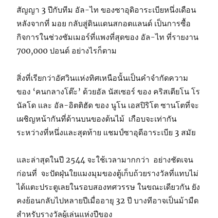
สัญญา 3 ปีกับทีม อัล-ไท ของซาอุดิอาระเบียหนึ่งเดือน
หลังจากที่ มอย กลับสู่ดินแดนสกอตแลนด์ เป็นการซื้อ
กิจการในช่วงซัมเมอร์ที่แพงที่สุดของ อัล-ไท ที่รายงาน
700,000 ปอนด์ อย่างไรก็ตาม
สิ่งที่เรียกว่าอัศวินแห่งทิศเหนือนั้นเป็นคำจำกัดความ
ของ ‘คนกลางโต๊ะ’ ด้วยอัล นัสเซอร์ ของ คริสเตียโน โร
นัลโด และ อัล-อิตติฮัด ของ นูโน เอสปิริโต ซานโตที่จะ
เผชิญหน้ากันที่ด้านบนของต้นไม้ เกือบจะเท่ากัน
ระหว่างที่หนึ่งและสุดท้าย แชมป์ซาอุดีอาระเบีย 3 สมัย
และล่าสุดในปี 2544 จะใช้เวลามากกว่า อย่างชัดเจน
ก่อนที่ จะปัดฝุ่นใยแมงมุมของตู้เก็บถ้วยรางวัลที่แทบไม่
ได้แตะประตูเลยในรอบสองทศวรรษ ในขณะเดียวกัน ยัง
คงย้อนกลับไปหลายปีเมื่ออายุ 32 ปี บางทีอาจเป็นม้ามืด
สำหรับรางวัลผู้เล่นแห่งปีของ