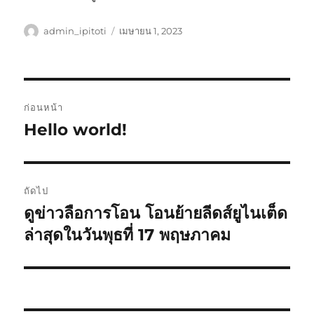
ผู้
เขียน
admin_ipitoti
เมษายน 1, 2023
เขียน
เมื่อ
เมนู
ก่อนหน้า
นำทาง
Hello world!
เรื่อง
ก่อน
เรื่อง
หน้า:
ถัดไป
ดูข่าวลือการโอน โอนย้ายลีดส์ยูไนเต็ด
เรื่อง
ต่อ
ล่าสุดในวันพุธที่ 17 พฤษภาคม
ไป: