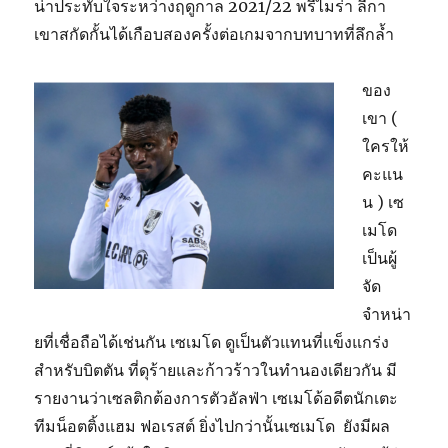
น่าประทับใจระหว่างฤดูกาล 2021/22 พรีไมร่า ลีกา
เขาสกัดกั้นได้เกือบสองครั้งต่อเกมจากบทบาทที่ลึกล้ำ
ของ
เขา (
ใครให้
คะแน
น ) เซ
เมโด
เป็นผู้
จัด
จำหน่า
ยที่เชื่อถือได้เช่นกัน เซเมโด ดูเป็นตัวแทนที่แข็งแกร่ง
สำหรับบิตตัน ที่ดุร้ายและก้าวร้าวในทำนองเดียวกัน มี
รายงานว่าเซลติกต้องการตัวอัลฟ่า เซเมโด้อดีตนักเตะ
ทีมน็อตติ้งแฮม ฟอเรสต์ ยิ่งไปกว่านั้นเซเมโด ยังมีผล