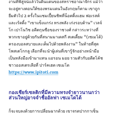
งานที่พิสูจน์แล้วในดินแดนของสหราชอาณาจักร แม้ว่า
จะอยู่ทางตอนใต้ของพรมแดนในอังกฤษก็ตาม เขาถูก
ยืมตัวไป 2 ครั้งในแชมเปี้ยนชิพที่น็อตติ้งแฮม ฟอเรสต์
และเร้ดดิ้ง “เขาแข็งแกร่ง ทรงพลัง เก่งรอบด้าน” เวลจ์
โก เปาโนวิช อดีตกุนซือของราชวงศ์ กล่าวระหว่างที่
พวกเขาอยู่ด้วยกันที่สนามมาเดสกี สเตเดี้ยม “(เซเมโด้)
ครองบอลสบายและเต็มไปด้วยพลังงาน” ในท้ายที่สุด
โพสเตโกกลู เลือกที่จะนำผู้เล่นที่เขารู้จักอย่างหน้ามือ
เป็นหลังมือเข้ามาแทน แอรอน มอย รวมตัวกับอดีตโค้ช
ชาวออสเตรเลียที่ ปาร์คเฮด เซเมโด
https://www.ipitoti.com
กองเชียร์เซลติกที่มีความทรงจำยาวนานกว่า
ส่วนใหญ่อาจจำชื่ออัลฟา เซเมโดได้
ก็จะจบลงด้วยการเปลี่ยนฉากด้วย เขาจรดปากกาเซ็น