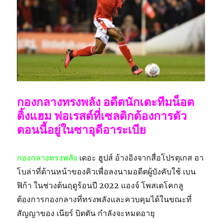
กองกลางทรงพลัง อดีตนักเตะทีมน็อต
ติ้งแฮม ฟอเรสต์ที่เซลติกต้องการตัว
ตอนนี้อยู่ในซาอุดีอาระเบีย
กองกลางทรงพลัง
เดอะ ฮูปส์ อ้างอิงจากสื่อโปรตุเกส อา
โบล่าที่ด้านหน้าของคิวเพื่อลงนามอดีตผู้บังคับใช้ เบน
ฟิก้า ในช่วงต้นฤดูร้อนปี 2022 แองจ์ โพสเตโคกลู
ต้องการกองกลางที่ทรงพลังและควบคุมได้ในขณะที่
สัญญาของ เนียร์ บิตตัน กำลังจะหมดอายุ