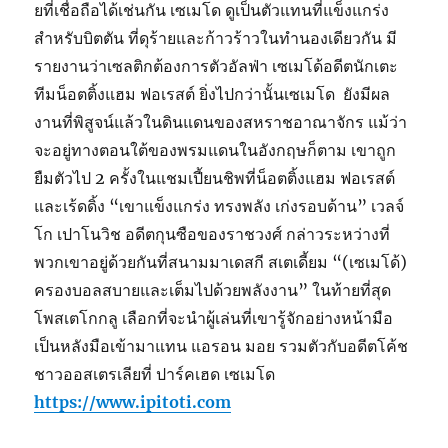
ยที่เชื่อถือได้เช่นกัน เซเมโด ดูเป็นตัวแทนที่แข็งแกร่ง
สำหรับบิตตัน ที่ดุร้ายและก้าวร้าวในทำนองเดียวกัน มี
รายงานว่าเซลติกต้องการตัวอัลฟ่า เซเมโด้อดีตนักเตะ
ทีมน็อตติ้งแฮม ฟอเรสต์ ยิ่งไปกว่านั้นเซเมโด ยังมีผล
งานที่พิสูจน์แล้วในดินแดนของสหราชอาณาจักร แม้ว่า
จะอยู่ทางตอนใต้ของพรมแดนในอังกฤษก็ตาม เขาถูก
ยืมตัวไป 2 ครั้งในแชมเปี้ยนชิพที่น็อตติ้งแฮม ฟอเรสต์
และเร้ดดิ้ง “เขาแข็งแกร่ง ทรงพลัง เก่งรอบด้าน” เวลจ์
โก เปาโนวิช อดีตกุนซือของราชวงศ์ กล่าวระหว่างที่
พวกเขาอยู่ด้วยกันที่สนามมาเดสกี สเตเดี้ยม “(เซเมโด้)
ครองบอลสบายและเต็มไปด้วยพลังงาน” ในท้ายที่สุด
โพสเตโกกลู เลือกที่จะนำผู้เล่นที่เขารู้จักอย่างหน้ามือ
เป็นหลังมือเข้ามาแทน แอรอน มอย รวมตัวกับอดีตโค้ช
ชาวออสเตรเลียที่ ปาร์คเฮด เซเมโด
https://www.ipitoti.com