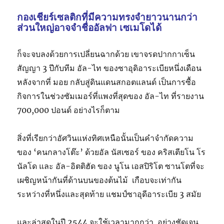
กองเชียร์เซลติกที่มีความทรงจำยาวนานกว่า
ส่วนใหญ่อาจจำชื่ออัลฟา เซเมโดได้
ก็จะจบลงด้วยการเปลี่ยนฉากด้วย เขาจรดปากกาเซ็น
สัญญา 3 ปีกับทีม อัล-ไท ของซาอุดิอาระเบียหนึ่งเดือน
หลังจากที่ มอย กลับสู่ดินแดนสกอตแลนด์ เป็นการซื้อ
กิจการในช่วงซัมเมอร์ที่แพงที่สุดของ อัล-ไท ที่รายงาน
700,000 ปอนด์ อย่างไรก็ตาม
สิ่งที่เรียกว่าอัศวินแห่งทิศเหนือนั้นเป็นคำจำกัดความ
ของ ‘คนกลางโต๊ะ’ ด้วยอัล นัสเซอร์ ของ คริสเตียโน โร
นัลโด และ อัล-อิตติฮัด ของ นูโน เอสปิริโต ซานโตที่จะ
เผชิญหน้ากันที่ด้านบนของต้นไม้ เกือบจะเท่ากัน
ระหว่างที่หนึ่งและสุดท้าย แชมป์ซาอุดีอาระเบีย 3 สมัย
และล่าสุดในปี 2544 จะใช้เวลามากกว่า อย่างชัดเจน